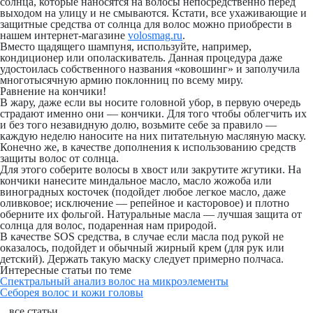
солнца, которые наносятся на волосы непосредственно перед
выходом на улицу и не смываются. Кстати, все ухаживающие и
защитные средства от солнца для волос можно приобрести в
нашем интернет-магазине
volosmag.ru
.
Вместо щадящего шампуня, используйте, например,
кондиционер или ополаскиватель. Данная процедура даже
удостоилась собственного названия «ковошинг» и заполучила
многотысячную армию поклонниц по всему миру.
Равнение на кончики!
В жару, даже если вы носите головной убор, в первую очередь
страдают именно они — кончики. Для того чтобы облегчить их
и без того незавидную долю, возьмите себе за правило —
каждую неделю наносите на них питательную масляную маску.
Конечно же, в качестве дополнения к использованию средств
защиты волос от солнца.
Для этого соберите волосы в хвост или закрутите жгутики. На
кончики нанесите миндальное масло, масло жожоба или
виноградных косточек (подойдет любое легкое масло, даже
оливковое; исключение — репейное и касторовое) и плотно
оберните их фольгой. Натуральные масла — лучшая защита от
солнца для волос, подаренная нам природой.
В качестве SOS средства, в случае если масла под рукой не
оказалось, подойдет и обычный жирный крем (для рук или
детский). Держать такую маску следует примерно полчаса.
Интересные статьи по теме
Спектральный анализ волос на микроэлементы
Себорея волос и кожи головы
все статьи