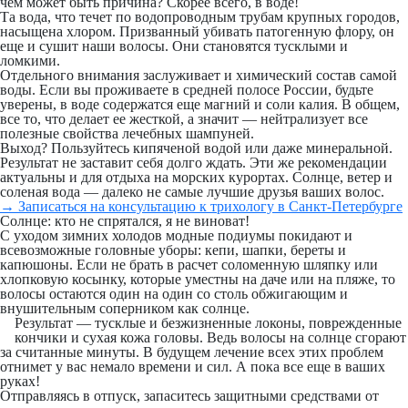
чем может быть причина? Скорее всего, в воде!
Та вода, что течет по водопроводным трубам крупных городов,
насыщена хлором. Призванный убивать патогенную флору, он
еще и сушит наши волосы. Они становятся тусклыми и
ломкими.
Отдельного внимания заслуживает и химический состав самой
воды. Если вы проживаете в средней полосе России, будьте
уверены, в воде содержатся еще магний и соли калия. В общем,
все то, что делает ее жесткой, а значит — нейтрализует все
полезные свойства лечебных шампуней.
Выход? Пользуйтесь кипяченой водой или даже минеральной.
Результат не заставит себя долго ждать. Эти же рекомендации
актуальны и для отдыха на морских курортах. Солнце, ветер и
соленая вода — далеко не самые лучшие друзья ваших волос.
→ Записаться на консультацию к трихологу в Санкт-Петербурге
Солнце: кто не спрятался, я не виноват!
С уходом зимних холодов модные подиумы покидают и
всевозможные головные уборы: кепи, шапки, береты и
капюшоны. Если не брать в расчет соломенную шляпку или
хлопковую косынку, которые уместны на даче или на пляже, то
волосы остаются один на один со столь обжигающим и
внушительным соперником как солнце.
Результат — тусклые и безжизненные локоны, поврежденные
кончики и сухая кожа головы. Ведь волосы на солнце сгорают
за считанные минуты. В будущем лечение всех этих проблем
отнимет у вас немало времени и сил. А пока все еще в ваших
руках!
Отправляясь в отпуск, запаситесь защитными средствами от