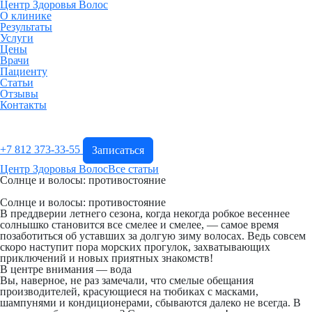
Центр Здоровья Волос
О клинике
Результаты
Услуги
Цены
Врачи
Пациенту
Статьи
Отзывы
Контакты
+7 812 373-33-55
Записаться
Центр Здоровья Волос
Все статьи
Солнце и волосы: противостояние
Солнце и волосы: противостояние
В преддверии летнего сезона, когда некогда робкое весеннее
солнышко становится все смелее и смелее, — самое время
позаботиться об уставших за долгую зиму волосах. Ведь совсем
скоро наступит пора морских прогулок, захватывающих
приключений и новых приятных знакомств!
В центре внимания — вода
Вы, наверное, не раз замечали, что смелые обещания
производителей, красующиеся на тюбиках с масками,
шампунями и кондиционерами, сбываются далеко не всегда. В